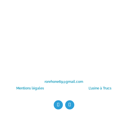
Association de protection animale visant au bien-être des
animaux domestiques et sauvages.
Mission principale : Sauvetage de chiens et chats dans le
besoin.
N° R.N.A : W691090697 | N°SIREN : 821 405 404
ronrhone69@gmail.com
Mentions légales
– Création du site Internet :
L’usine à Trucs