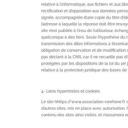
relative à l’informatique, aux fichiers et aux lib
rectification et d’opposition aux données pers
signée, accompagnée d’une copie du titre d’iden
l’adresse à laquelle la réponse doit être envoy
site n’est publiée à l’insu de l’utilisateur, éc
quelconque à des tiers. Seule l’hypothèse du r
transmission des dites informations à l’éventu
obligation de conservation et de modification de
pas déclaré à la CNIL car il ne recueille pas 
protégées par les dispositions de la loi du 1er
relative à la protection juridique des bases d
4- Liens hypertextes et cookies.
Le site hhttps://www.association-ronrhone.fr 
d’autres sites, mis en place avec autorisation. 
contenu des sites ainsi visités, et n’assumera