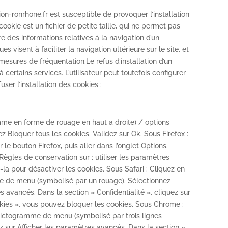
on-ronrhone.fr est susceptible de provoquer l’installation
n cookie est un fichier de petite taille, qui ne permet pas
stre des informations relatives à la navigation d’un
s visent à faciliter la navigation ultérieure sur le site, et
esures de fréquentation.Le refus d’installation d’un
 certains services. L’utilisateur peut toutefois configurer
ser l’installation des cookies :
amme en forme de rouage en haut a droite) / options
sez Bloquer tous les cookies. Validez sur Ok. Sous Firefox :
 le bouton Firefox, puis aller dans l’onglet Options.
 Règles de conservation sur : utiliser les paramètres
-la pour désactiver les cookies. Sous Safari : Cliquez en
me de menu (symbolisé par un rouage). Sélectionnez
 avancés. Dans la section « Confidentialité », cliquez sur
kies », vous pouvez bloquer les cookies. Sous Chrome :
 pictogramme de menu (symbolisé par trois lignes
z sur Afficher les paramètres avancés. Dans la section «