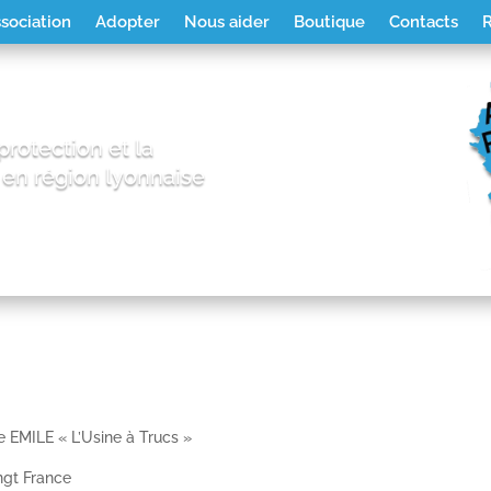
ssociation
Adopter
Nous aider
Boutique
Contacts
R
protection et la
 en région lyonnaise
ste EMILE « L’Usine à Trucs »
ingt France