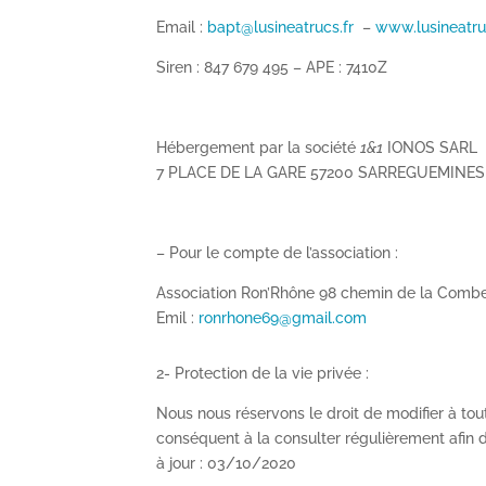
Email :
bapt@lusineatrucs.fr
–
www.lusineatru
Siren : 847 679 495 – APE : 7410Z
Hébergement par la société
1&1
IONOS SARL
7 PLACE DE LA GARE 57200 SARREGUEMINES
– Pour le compte de l’association :
Association Ron’Rhône 98 chemin de la Com
Emil :
ronrhone69@gmail.com
2- Protection de la vie privée :
Nous nous réservons le droit de modifier à to
conséquent à la consulter régulièrement afin 
à jour : 03/10/2020