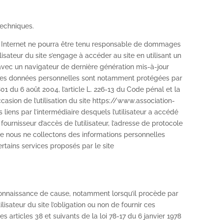
techniques.
ite Internet ne pourra être tenu responsable de dommages
’utilisateur du site s’engage à accéder au site en utilisant un
 avec un navigateur de dernière génération mis-à-jour
 les données personnelles sont notamment protégées par
-801 du 6 août 2004, l’article L. 226-13 du Code pénal et la
casion de l’utilisation du site https://www.association-
s liens par l’intermédiaire desquels l’utilisateur a accédé
ournisseur d’accès de l’utilisateur, l’adresse de protocole
cause nous ne collectons des informations personnelles
certains services proposés par le site
e connaissance de cause, notamment lorsqu’il procède par
tilisateur du site l’obligation ou non de fournir ces
 articles 38 et suivants de la loi 78-17 du 6 janvier 1978