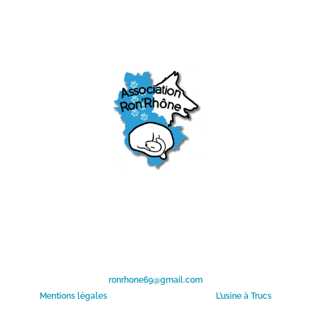
Association de protection animale visant au bien-être des
animaux domestiques et sauvages.
Mission principale : Sauvetage de chiens et chats dans le
besoin.
N° R.N.A : W691090697 | N°SIREN : 821 405 404
ronrhone69@gmail.com
Mentions légales
– Création du site Internet :
L’usine à Trucs